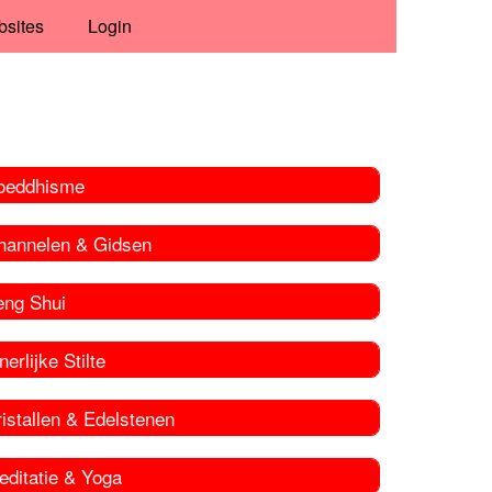
bsites
Login
oeddhisme
hannelen & Gidsen
eng Shui
nerlijke Stilte
istallen & Edelstenen
editatie & Yoga