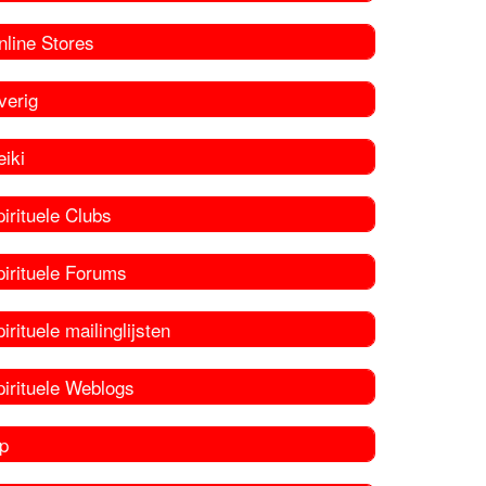
nline Stores
verig
iki
irituele Clubs
pirituele Forums
irituele mailinglijsten
pirituele Weblogs
p