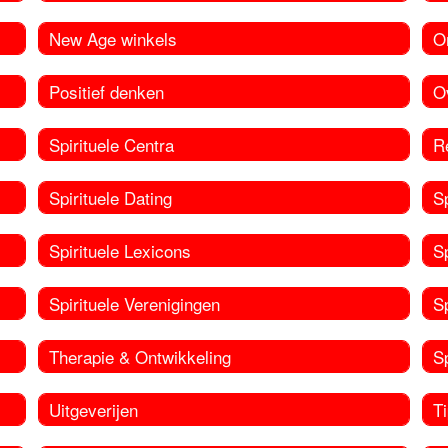
New Age winkels
O
Positief denken
O
Spirituele Centra
Re
Spirituele Dating
Sp
Spirituele Lexicons
S
Spirituele Verenigingen
Sp
Therapie & Ontwikkeling
S
Uitgeverijen
Ti