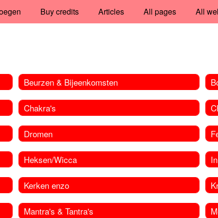
oegen
Buy credits
Articles
All pages
All we
Beurzen & Bijeenkomsten
B
Chakra's
C
Dromen
F
Heksen/Wicca
In
Kerken enzo
Kr
Mantra's & Tantra's
M