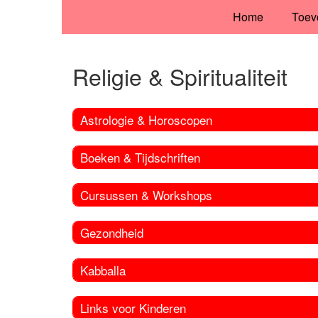
Home
Toev
Religie & Spiritualiteit
Astrologie & Horoscopen
Boeken & Tijdschriften
Cursussen & Workshops
Gezondheid
Kabballa
Links voor Kinderen