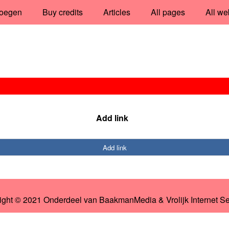
oegen
Buy credits
Articles
All pages
All we
Add link
Add link
ight © 2021 Onderdeel van
BaakmanMedia
&
Vrolijk Internet S