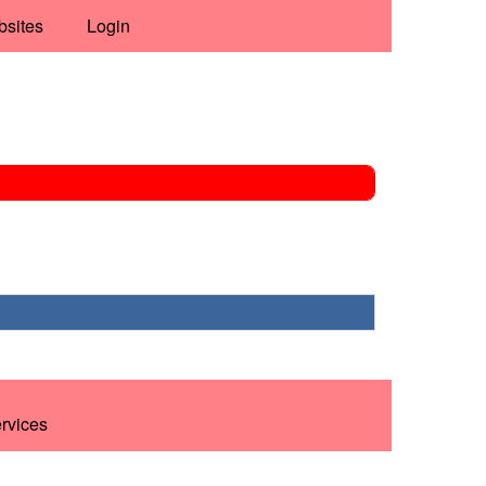
bsites
Login
ervices