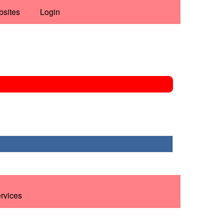
bsites
Login
ervices