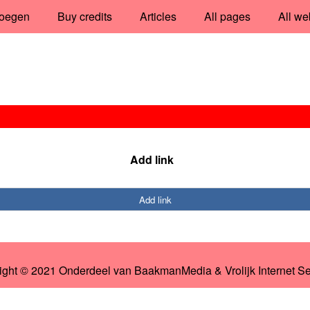
oegen
Buy credits
Articles
All pages
All we
Add link
Add link
ight © 2021 Onderdeel van
BaakmanMedia
&
Vrolijk Internet S